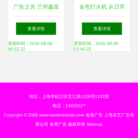
广告之光 兰州鑫发
金色打火机 从日常
广告装饰市场部引
用品到品牌名片
查看详情
查看详情
领户外广告新风尚
——广告打火机定
更新时间：2026-08-06
更新时间：2026-08-06
06:52:22
23:46:25
制全解析
地址：上海市松江区文汇路1128号1133室
电话：1340251**
Copyright © 2026
www.nextentrends.com
各类广告
上海友艺广告有
限公司
各类广告
版权所有
Sitemap